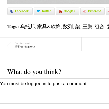
Facebook
Twitter
Google+
Pinterest
Tags:
乌托邦
,
家具&软饰
,
数列
,
架
,
王鹏
,
组合
,
Previous post
羊毛“出“在羊身上
What do you think?
You must be
logged in
to post a comment.