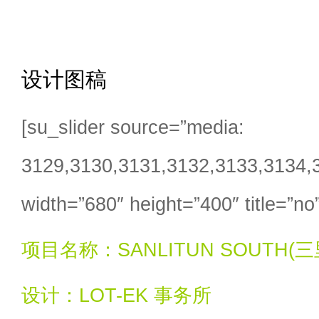
设计图稿
[su_slider source=”media:
3129,3130,3131,3132,3133,3134,
width=”680″ height=”400″ title=”no
项目名称：SANLITUN SOUTH(
设计：LOT-EK 事务所