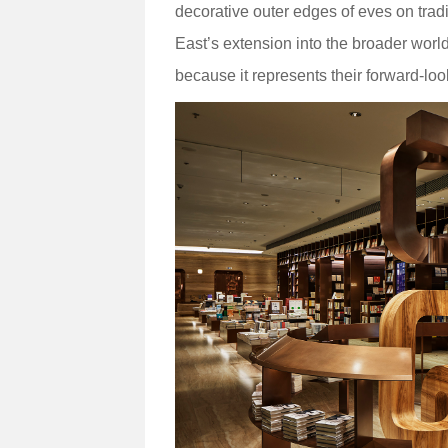
decorative outer edges of eves on tra
East’s extension into the broader worl
because it represents their forward-look