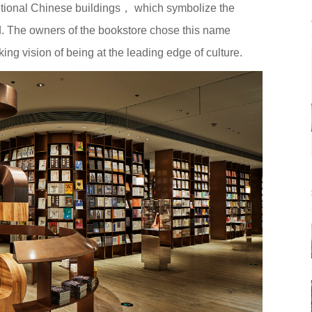
ditional Chinese buildings， which symbolize the
d. The owners of the bookstore chose this name
ing vision of being at the leading edge of culture.