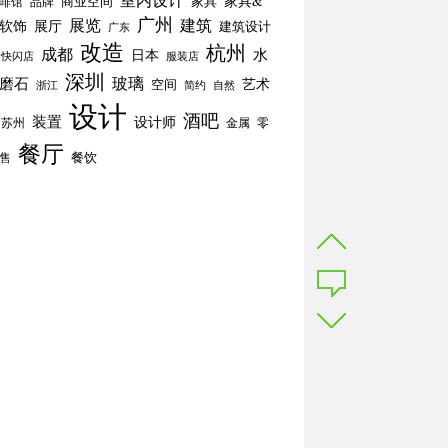
室内设计
商业空间
家具
家具&
啡馆
品牌
广州
展览
建筑
软饰
展厅
建筑设计
广东
改造
杭州
成都
水
日本
快闪店
服装店
深圳
玻璃
磨石
空间
艺术
简约
自然
浙江
设计
酒吧
装置
设计师
苏州
零
金属
餐厅
餐饮
售