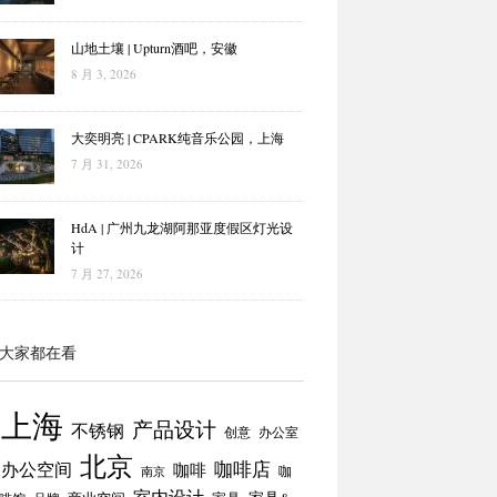
山地土壤 | Upturn酒吧，安徽
8 月 3, 2026
大奕明亮 | CPARK纯音乐公园，上海
7 月 31, 2026
HdA | 广州九龙湖阿那亚度假区灯光设
计
7 月 27, 2026
大家都在看
上海
产品设计
不锈钢
创意
办公室
北京
咖啡店
办公空间
咖啡
咖
南京