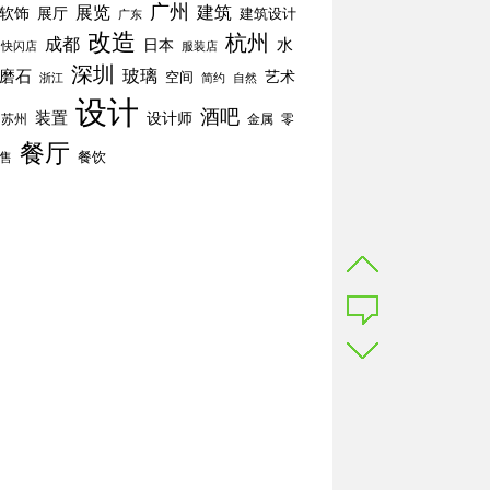
广州
展览
建筑
软饰
展厅
建筑设计
广东
改造
杭州
成都
水
日本
快闪店
服装店
深圳
玻璃
磨石
空间
艺术
简约
自然
浙江
设计
酒吧
装置
设计师
苏州
零
金属
餐厅
餐饮
售