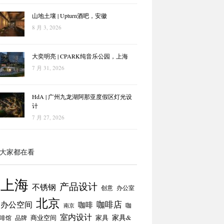
山地土壤 | Upturn酒吧，安徽
8 月 3, 2026
大奕明亮 | CPARK纯音乐公园，上海
7 月 31, 2026
HdA | 广州九龙湖阿那亚度假区灯光设
计
7 月 27, 2026
大家都在看
上海
产品设计
不锈钢
创意
办公室
北京
咖啡店
办公空间
咖啡
咖
南京
室内设计
商业空间
家具
家具&
啡馆
品牌