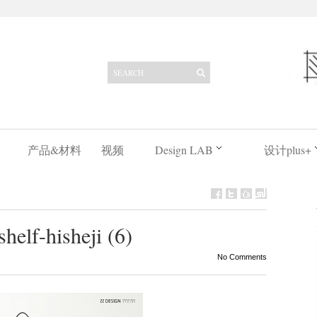
产品&材料
视频
Design LAB
设计plus+
helf-hisheji (6)
No Comments