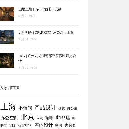
山地土壤 | Upturn酒吧，安徽
8 月 3, 2026
大奕明亮 | CPARK纯音乐公园，上海
7 月 31, 2026
HdA | 广州九龙湖阿那亚度假区灯光设
计
7 月 27, 2026
大家都在看
上海
产品设计
不锈钢
创意
办公室
北京
咖啡店
办公空间
咖啡
咖
南京
室内设计
商业空间
家具
家具&
啡馆
品牌