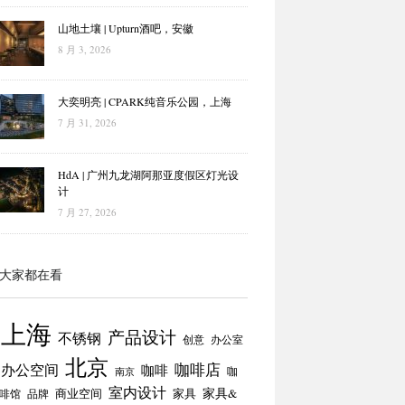
山地土壤 | Upturn酒吧，安徽
8 月 3, 2026
大奕明亮 | CPARK纯音乐公园，上海
7 月 31, 2026
HdA | 广州九龙湖阿那亚度假区灯光设
计
7 月 27, 2026
大家都在看
上海
产品设计
不锈钢
创意
办公室
北京
咖啡店
办公空间
咖啡
咖
南京
室内设计
商业空间
家具
家具&
啡馆
品牌