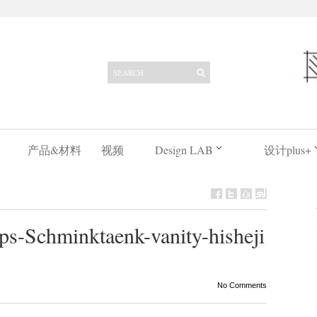
产品&材料
视频
Design LAB
设计plus+
Schminktaenk-vanity-hisheji
No Comments