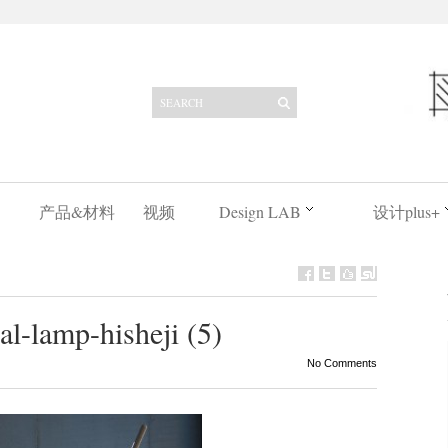
产品&材料
视频
Design LAB
设计plus+
-lamp-hisheji (5)
No Comments