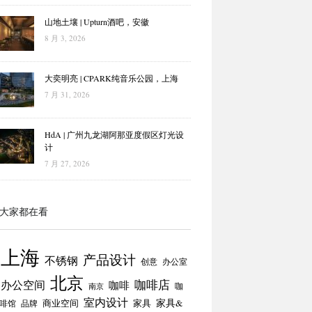
山地土壤 | Upturn酒吧，安徽
8 月 3, 2026
大奕明亮 | CPARK纯音乐公园，上海
7 月 31, 2026
HdA | 广州九龙湖阿那亚度假区灯光设
计
7 月 27, 2026
大家都在看
上海
产品设计
不锈钢
创意
办公室
北京
咖啡店
办公空间
咖啡
咖
南京
室内设计
商业空间
家具
家具&
啡馆
品牌