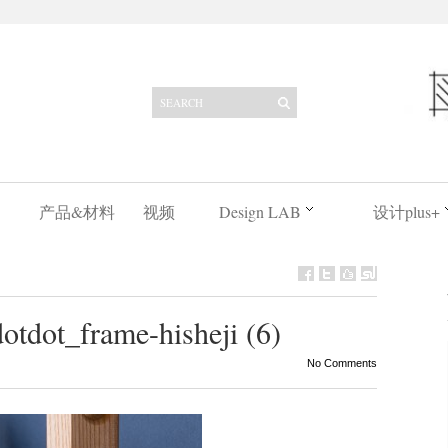
产品&材料
视频
Design LAB
设计plus+
tdot_frame-hisheji (6)
No Comments