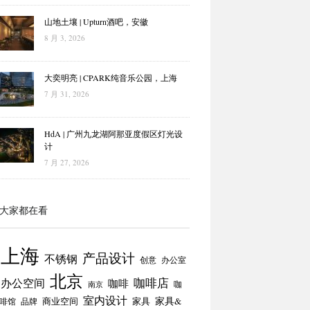
山地土壤 | Upturn酒吧，安徽
8 月 3, 2026
大奕明亮 | CPARK纯音乐公园，上海
7 月 31, 2026
HdA | 广州九龙湖阿那亚度假区灯光设
计
7 月 27, 2026
大家都在看
上海
产品设计
不锈钢
创意
办公室
北京
咖啡店
办公空间
咖啡
咖
南京
室内设计
商业空间
家具
家具&
啡馆
品牌