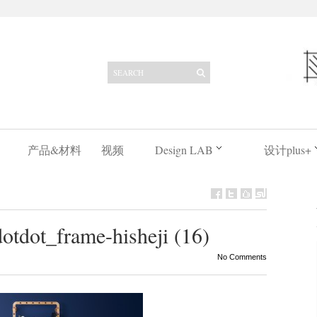
产品&材料
视频
Design LAB
设计plus+
tdot_frame-hisheji (16)
No Comments