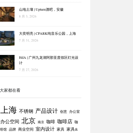
山地土壤 | Upturn酒吧，安徽
8 月 3, 2026
大奕明亮 | CPARK纯音乐公园，上海
7 月 31, 2026
HdA | 广州九龙湖阿那亚度假区灯光设
计
7 月 27, 2026
大家都在看
上海
产品设计
不锈钢
创意
办公室
北京
咖啡店
办公空间
咖啡
咖
南京
室内设计
商业空间
家具
家具&
啡馆
品牌