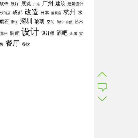
广州
展览
建筑
软饰
展厅
建筑设计
广东
改造
杭州
成都
水
日本
快闪店
服装店
深圳
玻璃
磨石
空间
艺术
简约
自然
浙江
设计
酒吧
装置
设计师
苏州
零
金属
餐厅
餐饮
售