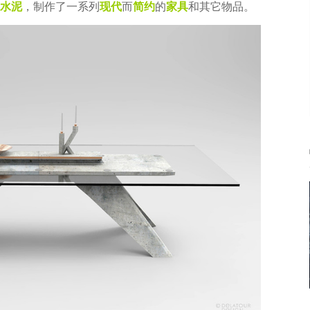
水泥
，制作了一系列
现代
而
简约
的
家具
和其它物品。