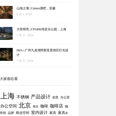
山地土壤 | Upturn酒吧，安徽
8 月 3, 2026
大奕明亮 | CPARK纯音乐公园，上海
7 月 31, 2026
HdA | 广州九龙湖阿那亚度假区灯光设
计
7 月 27, 2026
大家都在看
上海
产品设计
不锈钢
创意
办公室
北京
咖啡店
办公空间
咖啡
咖
南京
室内设计
商业空间
家具
家具&
啡馆
品牌