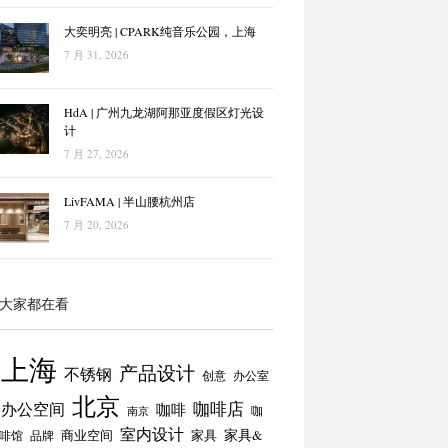
大奕明亮 | CPARK纯音乐公园，上海
7 月 31, 2026
HdA | 广州九龙湖阿那亚度假区灯光设
计
7 月 27, 2026
LivFAMA | 半山腰杭州店
7 月 20, 2026
大家都在看
上海
产品设计
不锈钢
创意
办公室
北京
咖啡店
办公空间
咖啡
咖
南京
室内设计
商业空间
家具
家具&
啡馆
品牌