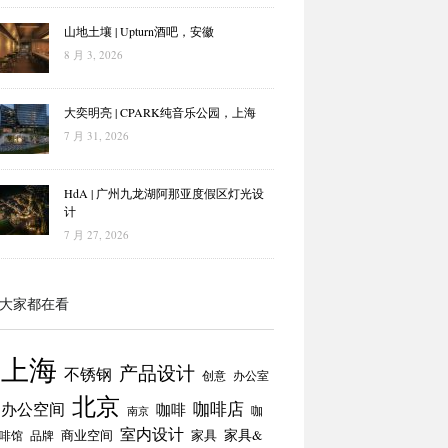
山地土壤 | Upturn酒吧，安徽
8 月 3, 2026
大奕明亮 | CPARK纯音乐公园，上海
7 月 31, 2026
HdA | 广州九龙湖阿那亚度假区灯光设
计
7 月 27, 2026
大家都在看
上海
产品设计
不锈钢
创意
办公室
北京
咖啡店
办公空间
咖啡
咖
南京
室内设计
商业空间
家具
家具&
啡馆
品牌