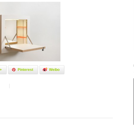
+
Pinterest
Weibo