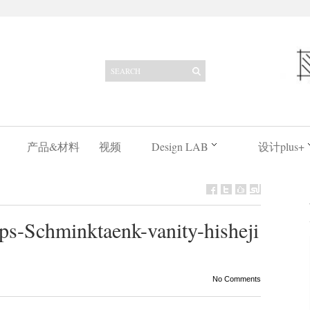
产品&材料
视频
Design LAB
设计plus+
Schminktaenk-vanity-hisheji
No Comments