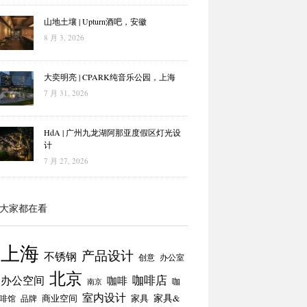
山地土壤 | Upturn酒吧，安徽
8 月 3, 2026
大奕明亮 | CPARK纯音乐公园，上海
7 月 31, 2026
HdA | 广州九龙湖阿那亚度假区灯光设
计
7 月 27, 2026
大家都在看
上海
产品设计
不锈钢
创意
办公室
北京
咖啡店
办公空间
咖啡
咖
南京
室内设计
商业空间
家具
家具&
啡馆
品牌