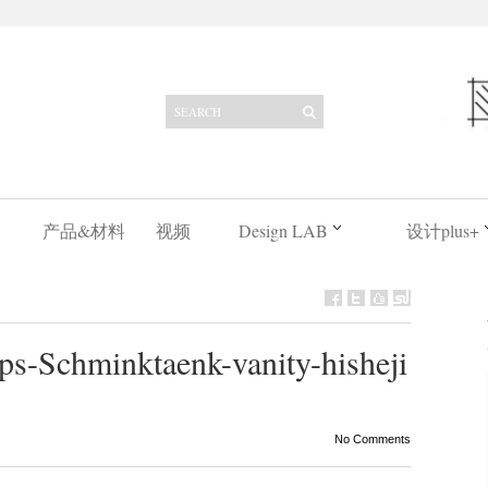
产品&材料
视频
Design LAB
设计plus+
Schminktaenk-vanity-hisheji
No Comments