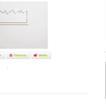
+
Pinterest
Weibo