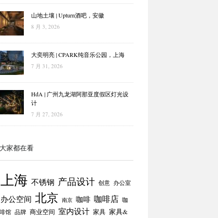
山地土壤 | Upturn酒吧，安徽
8 月 3, 2026
大奕明亮 | CPARK纯音乐公园，上海
7 月 31, 2026
HdA | 广州九龙湖阿那亚度假区灯光设
计
7 月 27, 2026
大家都在看
上海
产品设计
不锈钢
创意
办公室
北京
咖啡店
办公空间
咖啡
咖
南京
室内设计
商业空间
家具
家具&
啡馆
品牌