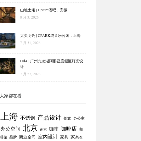
山地土壤 | Upturn酒吧，安徽
8 月 3, 2026
大奕明亮 | CPARK纯音乐公园，上海
7 月 31, 2026
HdA | 广州九龙湖阿那亚度假区灯光设
计
7 月 27, 2026
大家都在看
上海
产品设计
不锈钢
创意
办公室
北京
咖啡店
办公空间
咖啡
咖
南京
室内设计
商业空间
家具
家具&
啡馆
品牌