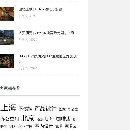
山地土壤 | Upturn酒吧，安徽
8 月 3, 2026
大奕明亮 | CPARK纯音乐公园，上海
7 月 31, 2026
HdA | 广州九龙湖阿那亚度假区灯光设
计
7 月 27, 2026
大家都在看
上海
产品设计
不锈钢
创意
办公室
北京
咖啡店
办公空间
咖啡
咖
南京
室内设计
商业空间
家具
家具&
啡馆
品牌