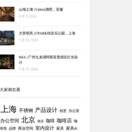
山地土壤 | Upturn酒吧，安徽
8 月 3, 2026
大奕明亮 | CPARK纯音乐公园，上海
7 月 31, 2026
HdA | 广州九龙湖阿那亚度假区灯光设
计
7 月 27, 2026
大家都在看
上海
产品设计
不锈钢
创意
办公室
北京
咖啡店
办公空间
咖啡
咖
南京
室内设计
商业空间
家具
家具&
啡馆
品牌