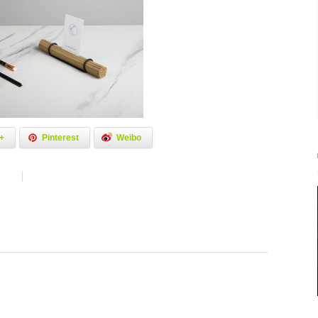
+
Pinterest
Weibo