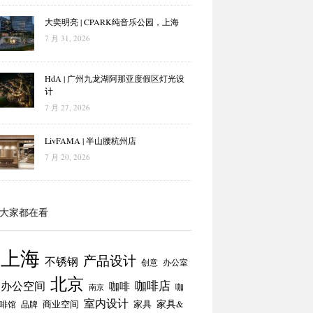
大奕明亮 | CPARK纯音乐公园，上海
7 月 31, 2026
HdA | 广州九龙湖阿那亚度假区灯光设
计
7 月 27, 2026
LivFAMA | 半山腰杭州店
7 月 20, 2026
大家都在看
上海
产品设计
不锈钢
创意
办公室
北京
咖啡店
办公空间
咖啡
咖
南京
室内设计
商业空间
家具
家具&
啡馆
品牌