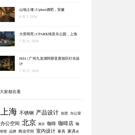
山地土壤 | Upturn酒吧，安徽
8 月 3, 2026
大奕明亮 | CPARK纯音乐公园，上海
7 月 31, 2026
HdA | 广州九龙湖阿那亚度假区灯光设
计
7 月 27, 2026
大家都在看
上海
产品设计
不锈钢
创意
办公室
北京
咖啡店
办公空间
咖啡
咖
南京
室内设计
商业空间
家具
家具&
啡馆
品牌