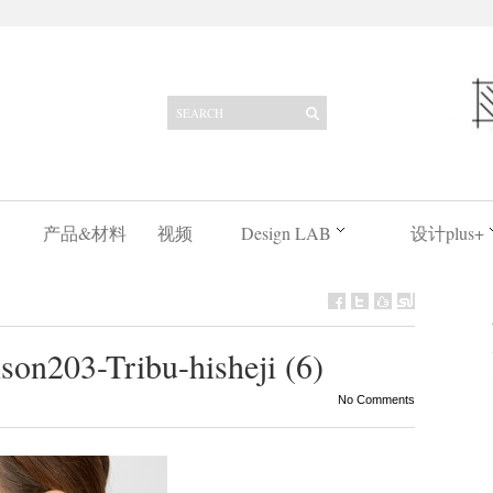
产品&材料
视频
Design LAB
设计plus+
on203-Tribu-hisheji (6)
No Comments