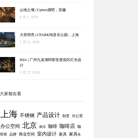
山地土壤 | Upturn酒吧，安徽
8 月 3, 2026
大奕明亮 | CPARK纯音乐公园，上海
7 月 31, 2026
HdA | 广州九龙湖阿那亚度假区灯光设
计
7 月 27, 2026
大家都在看
上海
产品设计
不锈钢
创意
办公室
北京
咖啡店
办公空间
咖啡
咖
南京
室内设计
商业空间
家具
家具&
啡馆
品牌