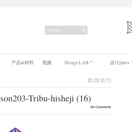
产品&材料
视频
Design LAB
设计plus+
on203-Tribu-hisheji (16)
No Comments