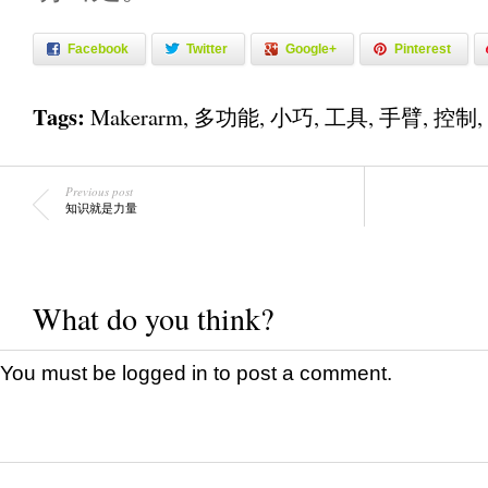
Facebook
Twitter
Google+
Pinterest
Tags:
Makerarm
,
多功能
,
小巧
,
工具
,
手臂
,
控制
,
Previous post
知识就是力量
What do you think?
You must be
logged in
to post a comment.