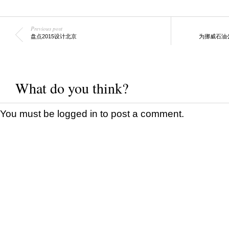
Previous post
盘点2015设计北京
为挪威石油
What do you think?
You must be
logged in
to post a comment.