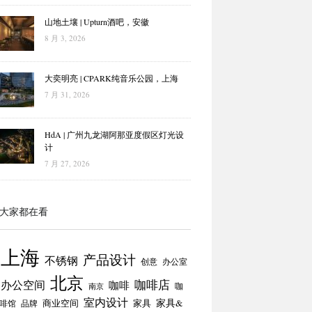
山地土壤 | Upturn酒吧，安徽
8 月 3, 2026
大奕明亮 | CPARK纯音乐公园，上海
7 月 31, 2026
HdA | 广州九龙湖阿那亚度假区灯光设
计
7 月 27, 2026
大家都在看
上海
产品设计
不锈钢
创意
办公室
北京
咖啡店
办公空间
咖啡
咖
南京
室内设计
商业空间
家具
家具&
啡馆
品牌