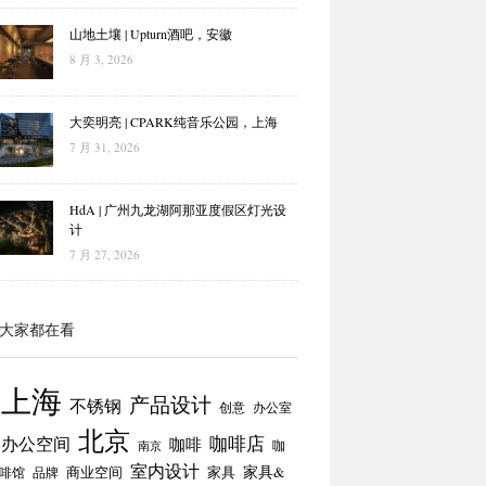
山地土壤 | Upturn酒吧，安徽
8 月 3, 2026
大奕明亮 | CPARK纯音乐公园，上海
7 月 31, 2026
HdA | 广州九龙湖阿那亚度假区灯光设
计
7 月 27, 2026
大家都在看
上海
产品设计
不锈钢
创意
办公室
北京
咖啡店
办公空间
咖啡
咖
南京
室内设计
商业空间
家具
家具&
啡馆
品牌