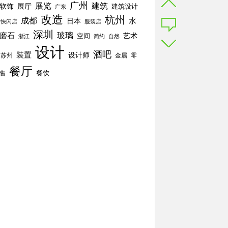
广州
展览
建筑
软饰
展厅
建筑设计
广东
改造
杭州
成都
水
日本
快闪店
服装店
深圳
玻璃
磨石
空间
艺术
简约
自然
浙江
设计
酒吧
装置
设计师
苏州
零
金属
餐厅
餐饮
售