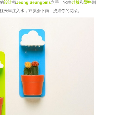
的
设计
师
Jeong Seungbins
之手，它由
硅胶
和
塑料
制
往云里注入水，它就会下雨，浇灌你的花朵。