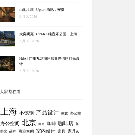
山地土壤 | Upturn酒吧，安徽
8 月 3, 2026
大奕明亮 | CPARK纯音乐公园，上海
7 月 31, 2026
HdA | 广州九龙湖阿那亚度假区灯光设
计
7 月 27, 2026
大家都在看
上海
产品设计
不锈钢
创意
办公室
北京
咖啡店
办公空间
咖啡
咖
南京
室内设计
商业空间
家具
家具&
啡馆
品牌