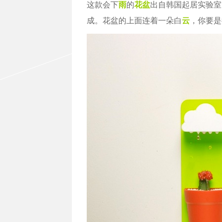
这款会下
雨
的
花盆
出自韩国起居实验室
成。花盆的上面连着一朵白
云
，你要是