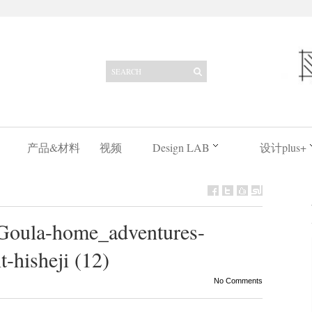
产品&材料
视频
Design LAB
设计plus+
 Goula-home_adventures-
-hisheji (12)
No Comments