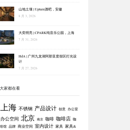
山地土壤 | Upturn酒吧，安徽
8 月 3, 2026
大奕明亮 | CPARK纯音乐公园，上海
7 月 31, 2026
HdA | 广州九龙湖阿那亚度假区灯光设
计
7 月 27, 2026
大家都在看
上海
产品设计
不锈钢
创意
办公室
北京
咖啡店
办公空间
咖啡
咖
南京
室内设计
商业空间
家具
家具&
啡馆
品牌