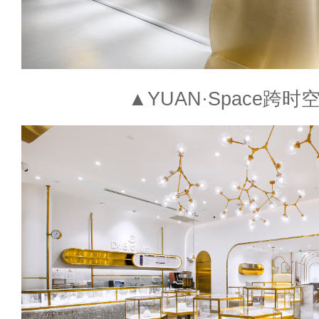
▲YUAN·Space跨时