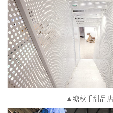
▲糖秋千甜品