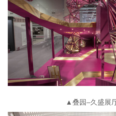
▲叠园–久盛展