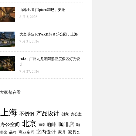
山地土壤 | Upturn酒吧，安徽
8 月 3, 2026
大奕明亮 | CPARK纯音乐公园，上海
7 月 31, 2026
HdA | 广州九龙湖阿那亚度假区灯光设
计
7 月 27, 2026
大家都在看
上海
产品设计
不锈钢
创意
办公室
北京
咖啡店
办公空间
咖啡
咖
南京
室内设计
商业空间
家具
家具&
啡馆
品牌