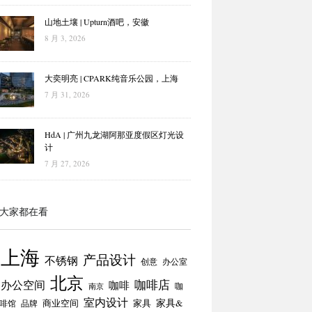
山地土壤 | Upturn酒吧，安徽
8 月 3, 2026
大奕明亮 | CPARK纯音乐公园，上海
7 月 31, 2026
HdA | 广州九龙湖阿那亚度假区灯光设
计
7 月 27, 2026
大家都在看
上海
产品设计
不锈钢
创意
办公室
北京
咖啡店
办公空间
咖啡
咖
南京
室内设计
商业空间
家具
家具&
啡馆
品牌