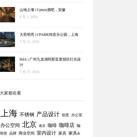
山地土壤 | Upturn酒吧，安徽
8 月 3, 2026
大奕明亮 | CPARK纯音乐公园，上海
7 月 31, 2026
HdA | 广州九龙湖阿那亚度假区灯光设
计
7 月 27, 2026
大家都在看
上海
产品设计
不锈钢
创意
办公室
北京
咖啡店
办公空间
咖啡
咖
南京
室内设计
商业空间
家具
家具&
啡馆
品牌