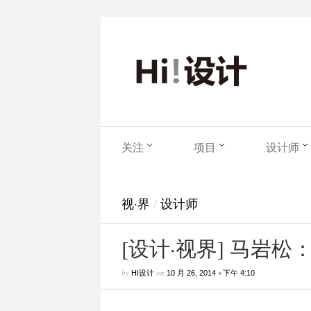
关注
项目
设计师
视·界
/
设计师
[设计·视界] 马岩
by
on
•
HI设计
10 月 26, 2014
下午 4:10