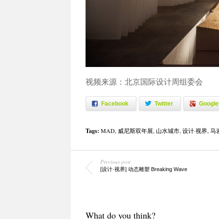
视频来源：北京国际设计周组委会
Facebook
Twitter
Google
Tags:
MAD
,
威尼斯双年展
,
山水城市
,
设计·视界
,
马
Previous post
[设计·视界] 动态雕塑 Breaking Wave
What do you think?