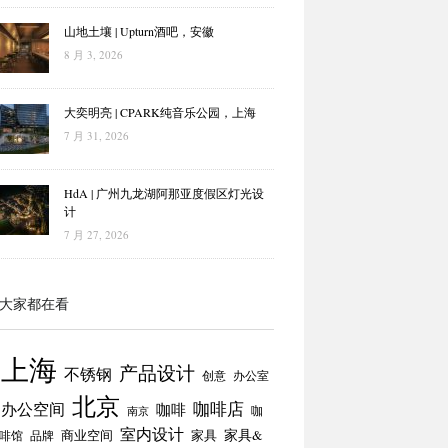
山地土壤 | Upturn酒吧，安徽
8 月 3, 2026
大奕明亮 | CPARK纯音乐公园，上海
7 月 31, 2026
HdA | 广州九龙湖阿那亚度假区灯光设
计
7 月 27, 2026
大家都在看
上海
产品设计
不锈钢
创意
办公室
北京
咖啡店
办公空间
咖啡
咖
南京
室内设计
商业空间
家具
家具&
啡馆
品牌