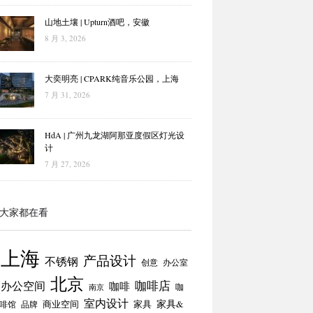
山地土壤 | Upturn酒吧，安徽
8 月 3, 2026
大奕明亮 | CPARK纯音乐公园，上海
7 月 31, 2026
HdA | 广州九龙湖阿那亚度假区灯光设
计
7 月 27, 2026
大家都在看
上海
产品设计
不锈钢
创意
办公室
北京
咖啡店
办公空间
咖啡
咖
南京
室内设计
商业空间
家具
家具&
啡馆
品牌