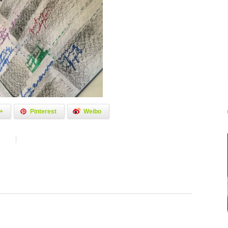
+
Pinterest
Weibo