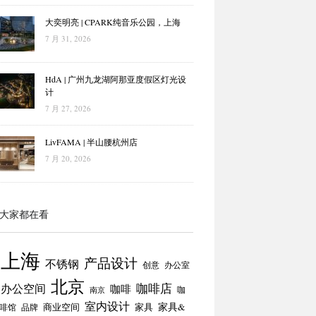
大奕明亮 | CPARK纯音乐公园，上海
7 月 31, 2026
HdA | 广州九龙湖阿那亚度假区灯光设
计
7 月 27, 2026
LivFAMA | 半山腰杭州店
7 月 20, 2026
大家都在看
上海
产品设计
不锈钢
创意
办公室
北京
咖啡店
办公空间
咖啡
咖
南京
室内设计
商业空间
家具
家具&
啡馆
品牌