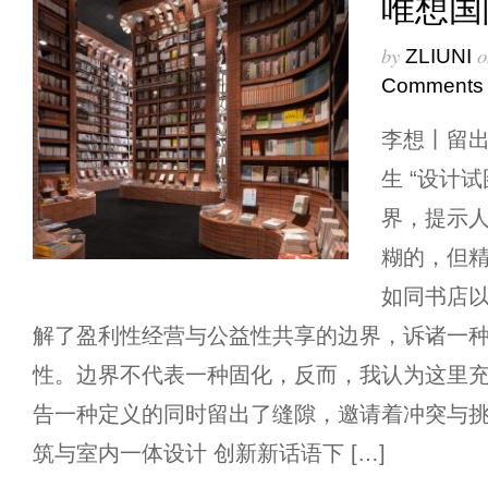
唯想国
by
o
ZLIUNI
Comments
李想丨留
生 “设计
界，提示
糊的，但
如同书店
解了盈利性经营与公益性共享的边界，诉诸一
性。边界不代表一种固化，反而，我认为这里
告一种定义的同时留出了缝隙，邀请着冲突与挑
筑与室内一体设计 创新新话语下 […]