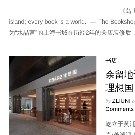
《岛上书店》 “No ma
island; every book is a world.” — The Book
为“水晶宫”的上海书城在历经2年的关店装修后，于2
书店
余留地设
理想国
by
o
ZLIUNI
Comments
屹立于黄浦
克·外滩源 