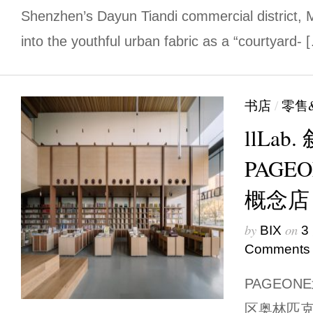
Shenzhen’s Dayun Tiandi commercial district, 
into the youthful urban fabric as a ​​“courtyard- 
书店
/
零售
llLa
PAGE
概念店
by
on
BIX
3
Comments
PAGEO
区奥林匹