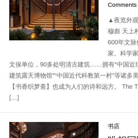
Comments
▲夜览外观，Ni
穆彪 天上
600年文
家、科学家
文保单位，90多处明清古建筑……拥有“中国近
建筑露天博物馆”“中国近代科教第一村”等诸多
【书香织梦斋】也成为人们的诗和远方。 The Tian S
[…]
书店