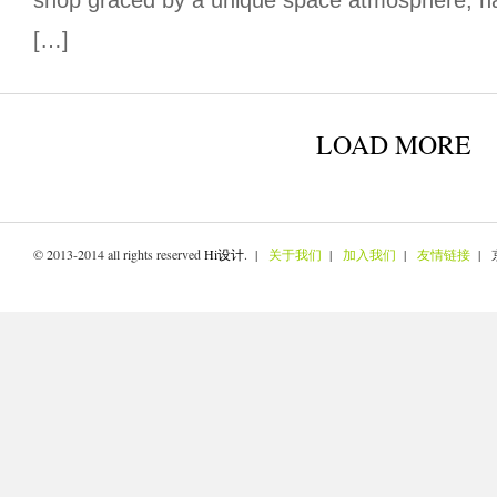
shop graced by a unique space atmosphere, h
[…]
LOAD MORE
© 2013-2014 all rights reserved
Hi设计
. |
关于我们
|
加入我们
|
友情链接
| 京