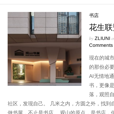
书店
花生联
by
o
ZLIUNI
Comments
现在的城
的那份必
AI无情地
书，更像
落，观照
社区，发现自己。 几米之内，方圆之外，找到自
做书屋，不止是书店。 观山的原点，是书店，