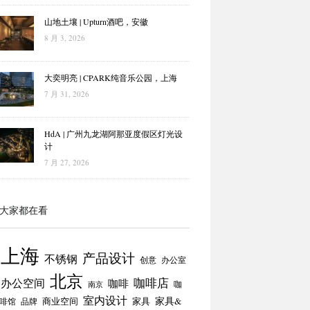
山地土壤 | Upturn酒吧，安徽
8 月 3, 2026
大奕明亮 | CPARK纯音乐公园，上海
7 月 31, 2026
HdA | 广州九龙湖阿那亚度假区灯光设
计
7 月 27, 2026
大家都在看
上海
产品设计
不锈钢
创意
办公室
北京
咖啡店
办公空间
咖啡
咖
南京
室内设计
商业空间
家具
家具&
啡馆
品牌