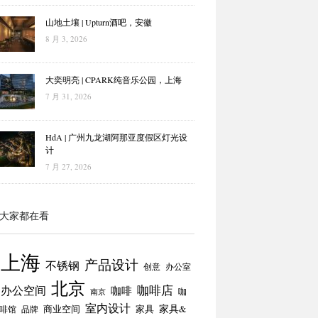
山地土壤 | Upturn酒吧，安徽
8 月 3, 2026
大奕明亮 | CPARK纯音乐公园，上海
7 月 31, 2026
HdA | 广州九龙湖阿那亚度假区灯光设
计
7 月 27, 2026
大家都在看
上海
产品设计
不锈钢
创意
办公室
北京
咖啡店
办公空间
咖啡
咖
南京
室内设计
商业空间
家具
家具&
啡馆
品牌