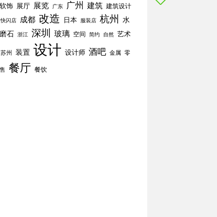
广州
展览
建筑
软饰
展厅
建筑设计
广东
改造
杭州
成都
水
日本
快闪店
服装店
深圳
玻璃
磨石
空间
艺术
简约
自然
浙江
设计
酒吧
装置
设计师
苏州
零
金属
餐厅
餐饮
售