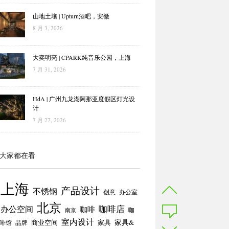
山地土壤 | Upturn酒吧，安徽
8 月 3, 2026
大奕明亮 | CPARK纯音乐公园，上海
7 月 31, 2026
HdA | 广州九龙湖阿那亚度假区灯光设
计
7 月 27, 2026
大家都在看
上海
产品设计
不锈钢
创意
办公室
北京
咖啡店
办公空间
咖啡
咖
南京
室内设计
商业空间
家具
家具&
啡馆
品牌