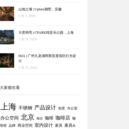
山地土壤 | Upturn酒吧，安徽
8 月 3, 2026
大奕明亮 | CPARK纯音乐公园，上海
7 月 31, 2026
HdA | 广州九龙湖阿那亚度假区灯光设
计
7 月 27, 2026
大家都在看
上海
产品设计
不锈钢
创意
办公室
北京
咖啡店
办公空间
咖啡
咖
南京
室内设计
商业空间
家具
家具&
啡馆
品牌