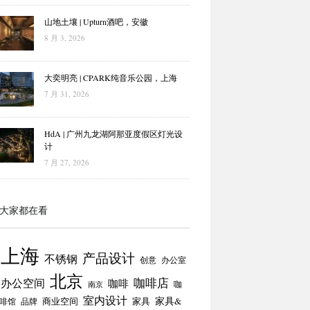
山地土壤 | Upturn酒吧，安徽
8 月 3, 2026
大奕明亮 | CPARK纯音乐公园，上海
7 月 31, 2026
HdA | 广州九龙湖阿那亚度假区灯光设
计
7 月 27, 2026
大家都在看
上海
产品设计
不锈钢
创意
办公室
北京
咖啡店
办公空间
咖啡
咖
南京
室内设计
商业空间
家具
家具&
啡馆
品牌