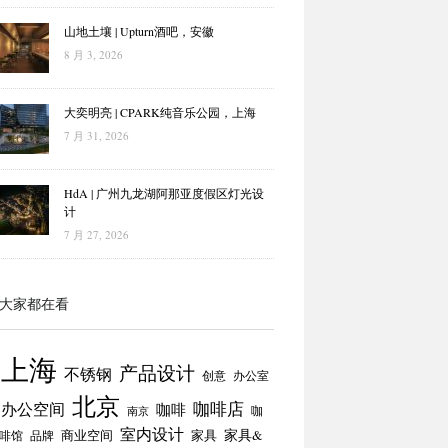
山地土壤 | Upturn酒吧，安徽
8 月 3, 2026
大奕明亮 | CPARK纯音乐公园，上海
7 月 31, 2026
HdA | 广州九龙湖阿那亚度假区灯光设
计
7 月 27, 2026
大家都在看
上海
产品设计
不锈钢
创意
办公室
北京
咖啡店
办公空间
咖啡
咖
南京
室内设计
商业空间
家具
家具&
啡馆
品牌