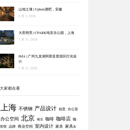
山地土壤 | Upturn酒吧，安徽
8 月 3, 2026
大奕明亮 | CPARK纯音乐公园，上海
7 月 31, 2026
HdA | 广州九龙湖阿那亚度假区灯光设
计
7 月 27, 2026
大家都在看
上海
产品设计
不锈钢
创意
办公室
北京
咖啡店
办公空间
咖啡
咖
南京
室内设计
商业空间
家具
家具&
啡馆
品牌