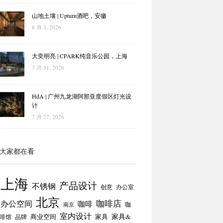
山地土壤 | Upturn酒吧，安徽
8 月 3, 2026
大奕明亮 | CPARK纯音乐公园，上海
7 月 31, 2026
HdA | 广州九龙湖阿那亚度假区灯光设
计
7 月 27, 2026
大家都在看
上海
产品设计
不锈钢
创意
办公室
北京
咖啡店
办公空间
咖啡
咖
南京
室内设计
商业空间
家具
家具&
啡馆
品牌