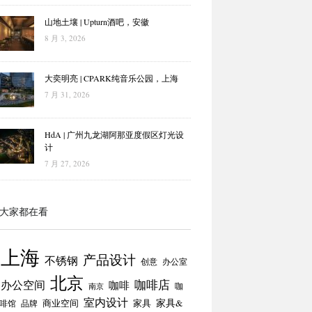
山地土壤 | Upturn酒吧，安徽
8 月 3, 2026
大奕明亮 | CPARK纯音乐公园，上海
7 月 31, 2026
HdA | 广州九龙湖阿那亚度假区灯光设
计
7 月 27, 2026
大家都在看
上海
产品设计
不锈钢
创意
办公室
北京
咖啡店
办公空间
咖啡
咖
南京
室内设计
商业空间
家具
家具&
啡馆
品牌