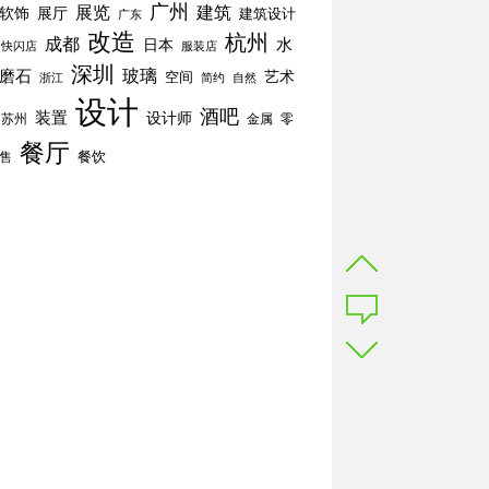
广州
展览
建筑
软饰
展厅
建筑设计
广东
改造
杭州
成都
水
日本
快闪店
服装店
深圳
玻璃
磨石
空间
艺术
简约
自然
浙江
设计
酒吧
装置
设计师
苏州
零
金属
餐厅
餐饮
售