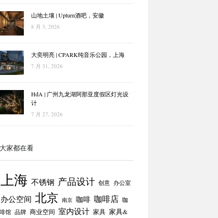
山地土壤 | Upturn酒吧，安徽
8 月 3, 2026
大奕明亮 | CPARK纯音乐公园，上海
7 月 31, 2026
HdA | 广州九龙湖阿那亚度假区灯光设
计
7 月 27, 2026
大家都在看
上海
产品设计
不锈钢
创意
办公室
北京
咖啡店
办公空间
咖啡
咖
南京
室内设计
商业空间
家具
家具&
啡馆
品牌