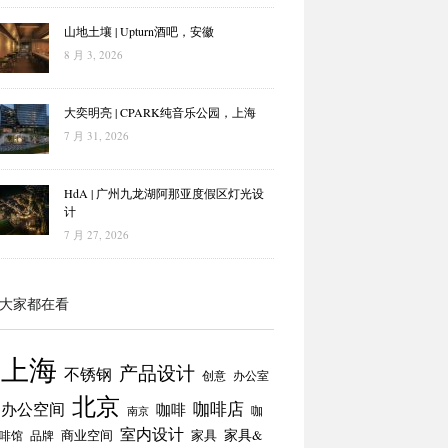
山地土壤 | Upturn酒吧，安徽
8 月 3, 2026
大奕明亮 | CPARK纯音乐公园，上海
7 月 31, 2026
HdA | 广州九龙湖阿那亚度假区灯光设
计
7 月 27, 2026
大家都在看
上海
产品设计
不锈钢
创意
办公室
北京
咖啡店
办公空间
咖啡
咖
南京
室内设计
商业空间
家具
家具&
啡馆
品牌