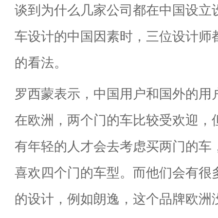
谈到为什么几家公司都在中国设立
车设计的中国因素时，三位设计师
的看法。
罗西蒙表示，中国用户和国外的用
在欧洲，两个门的车比较受欢迎，
有年轻的人才会去考虑买两门的车
喜欢四个门的车型。而他们会有很
的设计，例如朗逸，这个品牌欧洲