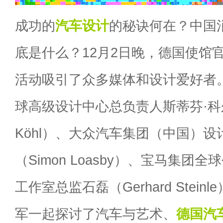
成功的
汽车设计
的秘诀何在？中国
底是什么？12月2日晚，德国使馆
活动吸引了众多媒体和设计爱好者
球高级设计中心总负责人斯蒂芬·科尔（
Köhl）、大众汽车集团（中国）
（Simon Loasby）、宝马集团
工作室总监石磊（Gerhard Stei
军一起探讨了汽车与艺术、
德国汽