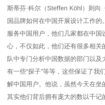
斯蒂芬·科尔（Steffen Köhl）
国品牌如何在中国开展设计工作的
服务中国用户，他们几家都在中国
心，不仅如此，他们还有很多相关
队中专门分析中国数据的部门以及
有一些“探子”等等，这些保证了我
解中国用户。他说，虽然今天在坐
其实他们背后拥有庞大的数以千记