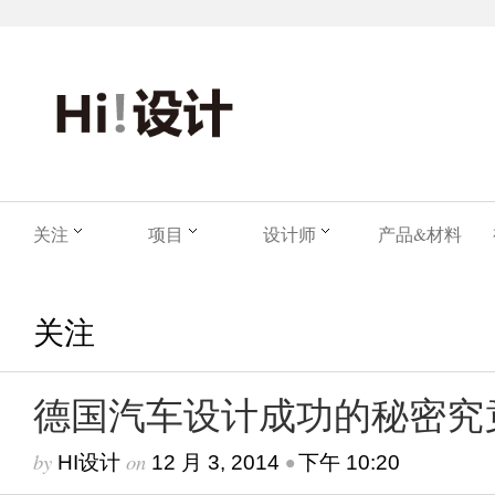
关注
项目
设计师
产品&材料
关注
德国汽车设计成功的秘密究
by
on
•
HI设计
12 月 3, 2014
下午 10:20