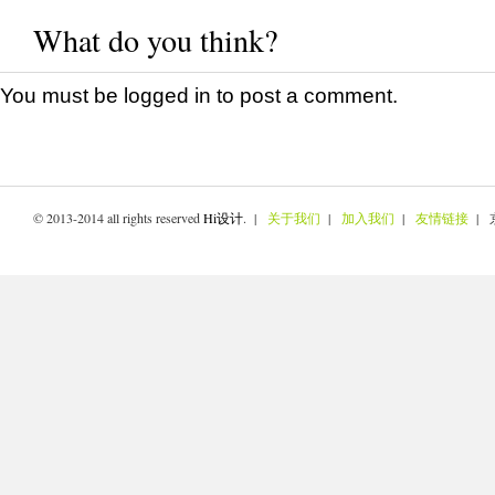
What do you think?
You must be
logged in
to post a comment.
© 2013-2014 all rights reserved
Hi设计
. |
关于我们
|
加入我们
|
友情链接
| 京