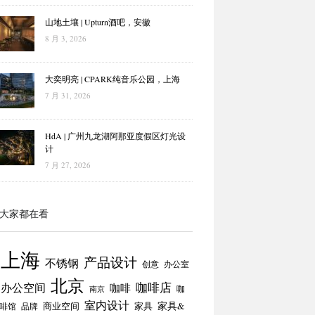
山地土壤 | Upturn酒吧，安徽
8 月 3, 2026
大奕明亮 | CPARK纯音乐公园，上海
7 月 31, 2026
HdA | 广州九龙湖阿那亚度假区灯光设
计
7 月 27, 2026
大家都在看
上海
产品设计
不锈钢
创意
办公室
北京
咖啡店
办公空间
咖啡
咖
南京
室内设计
商业空间
家具
家具&
啡馆
品牌