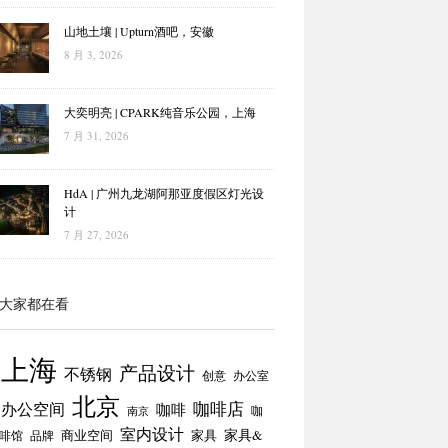
山地土壤 | Upturn酒吧，安徽
8 月 3, 2026
大奕明亮 | CPARK纯音乐公园，上海
7 月 31, 2026
HdA | 广州九龙湖阿那亚度假区灯光设
计
7 月 27, 2026
大家都在看
上海
产品设计
不锈钢
创意
办公室
北京
咖啡店
办公空间
咖啡
咖
南京
室内设计
商业空间
家具
家具&
啡馆
品牌