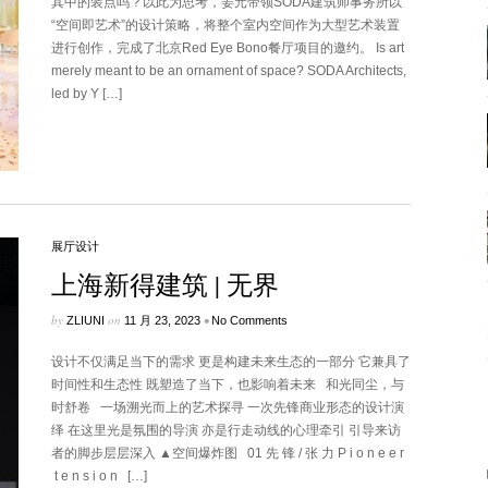
其中的装点吗？以此为思考，姜元带领SODA建筑师事务所以
“空间即艺术”的设计策略，将整个室内空间作为大型艺术装置
进行创作，完成了北京Red Eye Bono餐厅项目的邀约。 Is art
merely meant to be an ornament of space? SODA Architects,
led by Y […]
展厅设计
上海新得建筑 | 无界
by
on
•
ZLIUNI
11 月 23, 2023
No Comments
​设计不仅满足当下的需求 更是构建未来生态的一部分 它兼具了
时间性和生态性 既塑造了当下，也影响着未来 和光同尘，与
时舒卷 一场溯光而上的艺术探寻 一次先锋商业形态的设计演
绎 在这里光是氛围的导演 亦是行走动线的心理牵引 引导来访
者的脚步层层深入 ▲空间爆炸图 01 先 锋 / 张 力 P i o n e e r
t e n s i o n […]