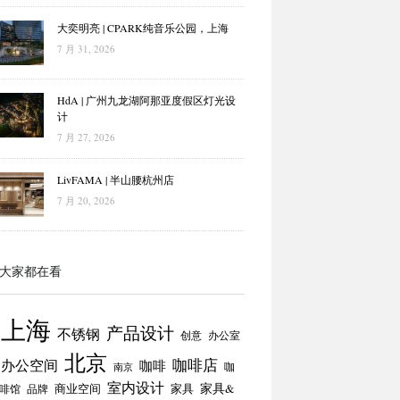
大奕明亮 | CPARK纯音乐公园，上海
7 月 31, 2026
HdA | 广州九龙湖阿那亚度假区灯光设
计
7 月 27, 2026
LivFAMA | 半山腰杭州店
7 月 20, 2026
大家都在看
上海
产品设计
不锈钢
创意
办公室
北京
咖啡店
办公空间
咖啡
咖
南京
室内设计
商业空间
家具
家具&
啡馆
品牌