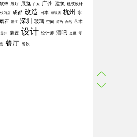
广州
展览
建筑
软饰
展厅
建筑设计
广东
改造
杭州
成都
水
日本
快闪店
服装店
深圳
玻璃
磨石
空间
艺术
简约
自然
浙江
设计
酒吧
装置
设计师
苏州
零
金属
餐厅
餐饮
售