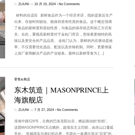
by
on
•
ZLIUNI
10 月 19, 2024
No Comments
材料的自适应 新鲜食品作为一个经济术语，指的是新近生产
出来、存放时间较短、能保持原有性质的食品。这个概念强调
了食品的新鲜度和原始性质，与食品的保存状态和加工方式有
关。在此，重视高新鲜度对于金粒门而言，意味着更独特的风
味以及更安全的产品品质。 金粒门认为，新鲜的内在驱动是效
率。不仅需要优化选品、配送以及价格机制。同时，更要倒逼
上游厂家商解决产品的产业链条。最终以新鲜零食为 […]
零售&商店
东木筑造｜MASONPRINCE上
海旗舰店
by
on
•
ZLIUNI
7 月 27, 2024
No Comments
淮海中路528号，古典的巴洛克阳台后，燃起跳动的“炽焰”。
这团MASONPRINCE点燃的，超现实主义烈焰，由东山口蔓延
至此。 穿越现实与虚幻的边界，开辟出一条通往异次“后室”的