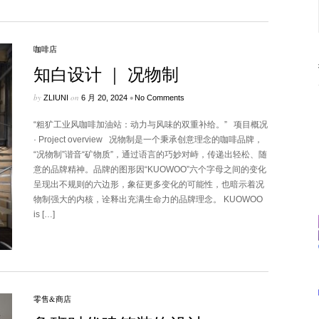
咖啡店
知白设计 ｜ 况物制
by
on
•
ZLIUNI
6 月 20, 2024
No Comments
“粗犷工业风咖啡加油站：动力与风味的双重补给。” 项目概况
· Project overview 况物制是一个秉承创意理念的咖啡品牌，
“况物制”谐音“矿物质”，通过语言的巧妙对峙，传递出轻松、随
意的品牌精神。品牌的图形因“KUOWOO”六个字母之间的变化
呈现出不规则的六边形，象征更多变化的可能性，也暗示着况
物制强大的内核，诠释出充满生命力的品牌理念。 KUOWOO
is […]
零售&商店