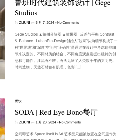
鲁班时代建筑装饰设计 | Gege
Studios
by
on
•
ZLIUNI
5 月 7, 2024
No Comments
Gege Studios ▲轴侧分解图 ▲效果图 反差与平衡 Contrast
& Balance LubanEra·Design创始人“波哥”认为细节构成了一
种“世界观”和“深度”空间的“正确性”是通过在设计中考虑这些细
节来决定的。不同材质的结合，不同角度观点发掘出独特的创
意和可能性。江流石不转，石头见证了人类数千年的文明史。
时间造物，天然石材独有肌理，色彩 […]
餐饮
SODA | Red Eye Bono餐厅
by
on
•
ZLIUNI
1 月 20, 2024
No Comments
空间即艺术 Space itself is Art 艺术品只能被放置在空间里作为