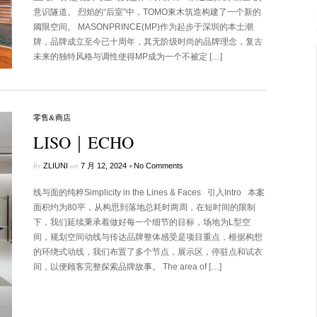
意识隧道。 烈焰的“后室”中，TOMO東木筑造构建了一个新的
阈限空间。 MASONPRINCE(MP)作为起步于深圳的本土潮
牌，品牌成立至今已十周年，其无阶级时尚的品牌理念，复古
未来的独特风格与调性使得MP成为一个不被定 […]
零售&商店
LISO｜ECHO
by
on
•
ZLIUNI
7 月 12, 2024
No Comments
线与面的纯粹Simplicity in the Lines & Faces 引入Intro 本案
面积约为80平，从构思到落地总耗时两周，在短时间的限制
下，我们延续秉承着做好每一个细节的目标，场地为L型空
间，规划空间动线与传达品牌整体感受是项目重点，根据构想
的环绕式动线，我们布置了多个节点，展示区，停驻点和试衣
间，以便顾客完整探索品牌故事。 The area of […]