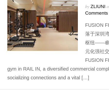
by
o
ZLIUNI
Comments
FUSION
落于深圳
枢纽——睿印
元化强社
FUSION F
gym in RAIL IN, a diversified commercial comp
socializing connections and a vital […]